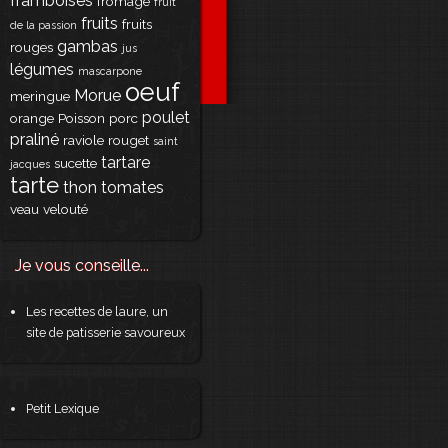
framboises
fromage
fruit
fruits
fruits
de la passion
gambas
rouges
jus
légumes
mascarpone
oeuf
Morue
meringue
poulet
orange
Poisson
porc
praliné
raviole
rouget
saint
tartare
sucette
jacques
tarte
thon
tomates
veau
velouté
Je vous conseille...
Les recettes de laure, un
site de patisserie savoureux
Petit Lexique