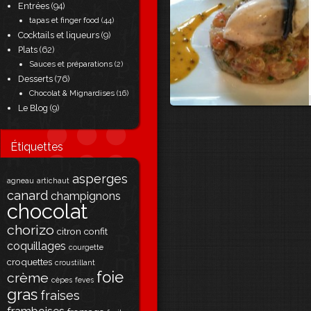
Entrées
(94)
tapas et finger food
(44)
Cocktails et liqueurs
(9)
Plats
(62)
Sauces et préparations
(2)
Desserts
(76)
Chocolat & Mignardises
(16)
Le Blog
(9)
Étiquettes
asperges
agneau
artichaut
canard
champignons
chocolat
chorizo
citron
confit
coquillages
courgette
croquettes
croustillant
foie
crème
cèpes
feves
gras
fraises