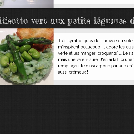
Risotto vert aux petits légumes 
Très symboliques de l' arrivée du solei
m'inspirent beaucoup ! J'adore les cuis
verte et les manger 'croquants' ,,, Le r
mais une valeur sûre. J'en ai fait ici un
remplaçant le mascarpone par une crème
aussi crémeux !