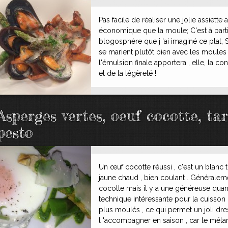
Pas facile de réaliser une jolie assiette
économique que la moule; C'est à partir
blogosphère que j 'ai imaginé ce plat;
se marient plutôt bien avec les moules 
l'émulsion finale apportera , elle, la c
et de la légèreté !
Asperges vertes, oeuf cocotte, ta
pesto
Un œuf cocotte réussi , c'est un blanc 
jaune chaud , bien coulant . Généraleme
cocotte mais il y a une généreuse quant
technique intéressante pour la cuisson
plus moulés , ce qui permet un joli dre
l 'accompagner en saison , car le mélan