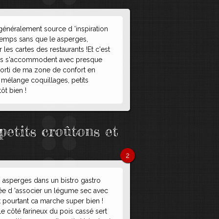
généralement source d 'inspiration
rintemps sans que le asperges,
 les cartes des restaurants !Et c'est
umes s'accommodent avec presque
 sorti de ma zone de confort en
e mélange coquillages, petits
ôt bien !
petits croûtons et
2
 asperges dans un bistro gastro
dée d 'associer un légume sec avec
 pourtant ca marche super bien !
le côté farineux du pois cassé sert