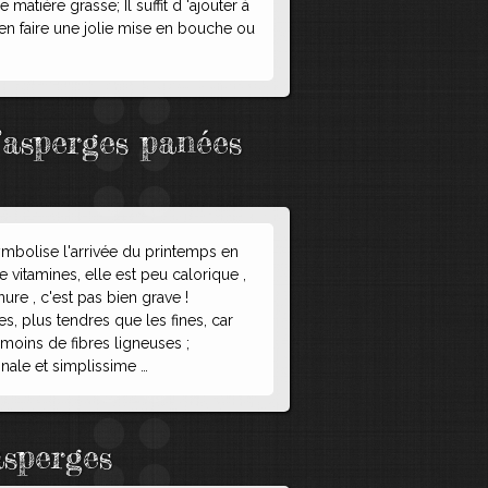
 matière grasse; Il suffit d 'ajouter à
en faire une jolie mise en bouche ou
’asperges panées
symbolise l'arrivée du printemps en
e vitamines, elle est peu calorique ,
re , c'est pas bien grave !
, plus tendres que les fines, car
moins de fibres ligneuses ;
inale et simplissime …
asperges