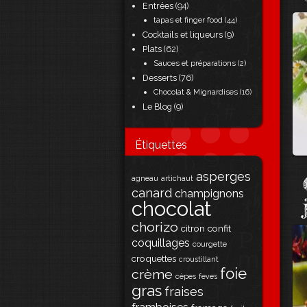
Entrées
(94)
tapas et finger food
(44)
Cocktails et liqueurs
(9)
Plats
(62)
Sauces et préparations
(2)
Desserts
(76)
Chocolat & Mignardises
(16)
Le Blog
(9)
Étiquettes
asperges
agneau
artichaut
canard
champignons
chocolat
chorizo
citron
confit
coquillages
courgette
croquettes
croustillant
foie
crème
cèpes
feves
gras
fraises