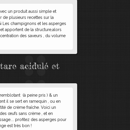
 avec un produit aussi simple et
 de plusieurs recettes sur la
 Si Les champignons et les asperges
et apportent de la structure,alors
oncentration des saveurs , du volume
rtare acidulé et
tremblotant (à peine pris ) & un
nt il se sert en ramequin , ou en
ité de crème fraîche. Voici un
 des œufs sans crème , et en
ssage.... profitez des asperges pour
ge est très bon !