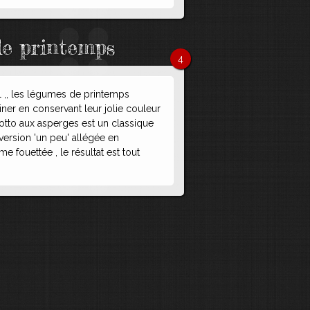
de printemps
4
l ,, les légumes de printemps
iner en conservant leur jolie couleur
isotto aux asperges est un classique
e version 'un peu' allégée en
 fouettée , le résultat est tout