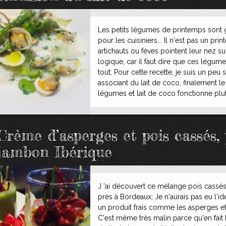
Les petits légumes de printemps sont 
pour les cuisiniers... Il n'est pas un p
artichauts ou fèves pointent leur nez sur
logique, car il faut dire que ces lég
tout; Pour cette recette, je suis un peu
associant du lait de coco, finalement l
légumes et lait de coco fonctionne plut
Crème d’asperges et pois cassés, 
jambon Ibérique
J 'ai découvert ce mélange pois cassés
près à Bordeaux; Je n'aurais pas eu l'i
un produit frais comme les asperges et
C'est même très malin parce qu'en fait 