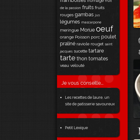
framboises
fromage
fruit
fruits
fruits
de la passion
gambas
rouges
jus
légumes
mascarpone
oeuf
Morue
meringue
poulet
orange
Poisson
porc
praliné
raviole
rouget
saint
tartare
sucette
jacques
tarte
thon
tomates
veau
velouté
Je vous conseille...
Les recettes de laure, un
site de patisserie savoureux
Petit Lexique