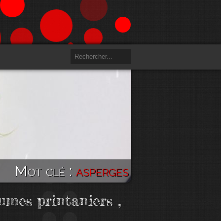
Mot clé :
asperges
umes printaniers ,