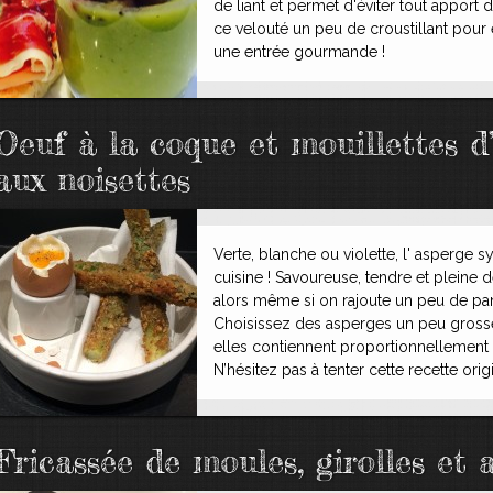
de liant et permet d'éviter tout apport de
ce velouté un peu de croustillant pour 
une entrée gourmande !
Oeuf à la coque et mouillettes d
aux noisettes
Verte, blanche ou violette, l' asperge 
cuisine ! Savoureuse, tendre et pleine d
alors même si on rajoute un peu de panu
Choisissez des asperges un peu grosses
elles contiennent proportionnellement 
N’hésitez pas à tenter cette recette orig
Fricassée de moules, girolles et 