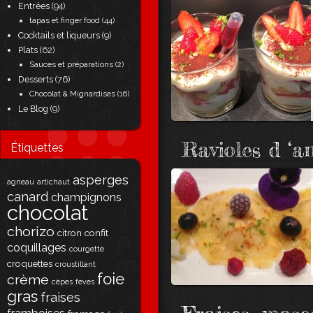
Entrées
(94)
tapas et finger food
(44)
Cocktails et liqueurs
(9)
Plats
(62)
Sauces et préparations
(2)
Desserts
(76)
Chocolat & Mignardises
(16)
Le Blog
(9)
Ravioles d ‘a
Étiquettes
asperges
agneau
artichaut
canard
champignons
chocolat
chorizo
citron
confit
coquillages
courgette
croquettes
croustillant
foie
crème
cèpes
feves
gras
fraises