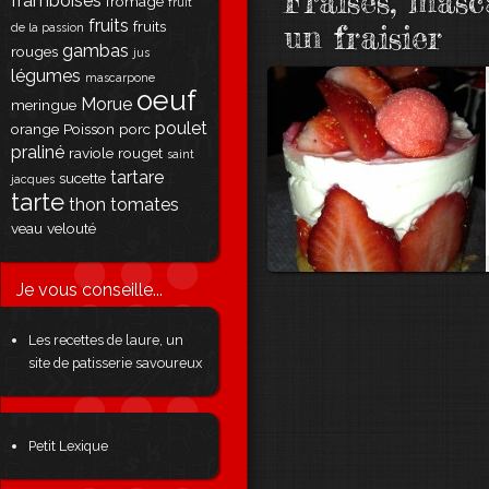
Fraises, mas
framboises
fromage
fruit
fruits
fruits
un fraisier
de la passion
gambas
rouges
jus
légumes
mascarpone
oeuf
Morue
meringue
poulet
orange
Poisson
porc
praliné
raviole
rouget
saint
tartare
sucette
jacques
tarte
thon
tomates
veau
velouté
Je vous conseille...
Les recettes de laure, un
site de patisserie savoureux
Petit Lexique