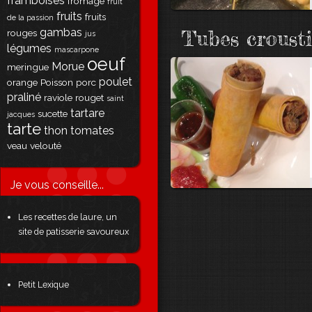
framboises
fromage
fruit
fruits
fruits
de la passion
gambas
Tubes crousti
rouges
jus
légumes
mascarpone
oeuf
Morue
meringue
poulet
orange
Poisson
porc
praliné
raviole
rouget
saint
tartare
sucette
jacques
tarte
thon
tomates
veau
velouté
Je vous conseille...
Les recettes de laure, un
site de patisserie savoureux
Petit Lexique