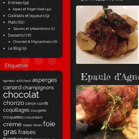
Entrées
(94)
tapas et finger food
(44)
Cocktails et liqueurs
(9)
Plats
(62)
Sauces et préparations
(2)
Desserts
(76)
Chocolat & Mignardises
(16)
Le Blog
(9)
Étiquettes
Epaule d’Agn
asperges
agneau
artichaut
canard
champignons
chocolat
chorizo
citron
confit
coquillages
courgette
croquettes
croustillant
foie
crème
cèpes
feves
gras
fraises