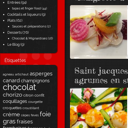
Entrées
(94)
tapas et finger food
(44)
Cocktails et liqueurs
(9)
Plats
(62)
Sauces et préparations
(2)
Desserts
(76)
Chocolat & Mignardises
(16)
Le Blog
(9)
Étiquettes
Saint jacques
asperges
agneau
artichaut
agrumes en s
canard
champignons
chocolat
chorizo
citron
confit
coquillages
courgette
croquettes
croustillant
foie
crème
cèpes
feves
gras
fraises