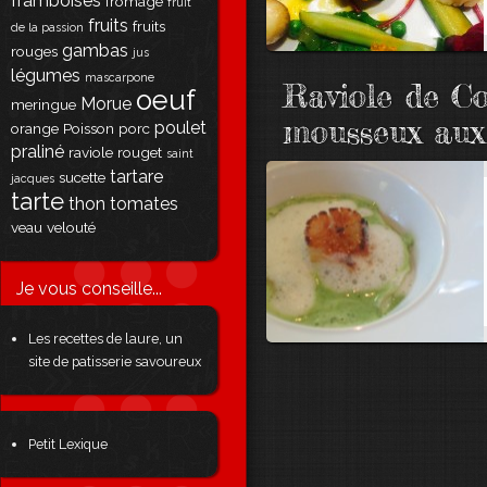
framboises
fromage
fruit
fruits
fruits
de la passion
gambas
rouges
jus
légumes
mascarpone
Raviole de Co
oeuf
Morue
meringue
mousseux aux
poulet
orange
Poisson
porc
praliné
raviole
rouget
saint
tartare
sucette
jacques
tarte
thon
tomates
veau
velouté
Je vous conseille...
Les recettes de laure, un
site de patisserie savoureux
Petit Lexique