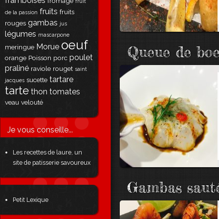
framboises
fromage
fruit
fruits
fruits
de la passion
gambas
rouges
jus
légumes
mascarpone
oeuf
Morue
meringue
Queue de boeu
poulet
orange
Poisson
porc
praliné
raviole
rouget
saint
tartare
sucette
jacques
tarte
thon
tomates
veau
velouté
Je vous conseille...
Les recettes de laure, un
site de patisserie savoureux
Gambas sautée
Petit Lexique