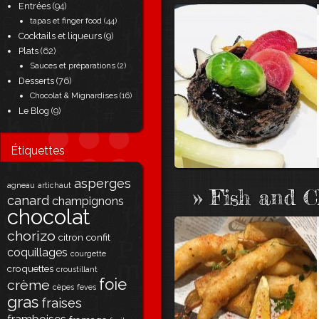
Entrées
(94)
tapas et finger food
(44)
Cocktails et liqueurs
(9)
Plats
(62)
Sauces et préparations
(2)
Desserts
(76)
Chocolat & Mignardises
(16)
Le Blog
(9)
Étiquettes
asperges
agneau
artichaut
» Fish and C
canard
champignons
chocolat
chorizo
citron
confit
coquillages
courgette
croquettes
croustillant
foie
crème
cèpes
feves
gras
fraises