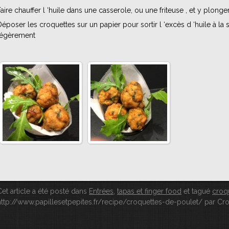
Faire chauffer l ‘huile dans une casserole, ou une friteuse , et y plong
Déposer les croquettes sur un papier pour sortir l ‘excès d ‘huile à la so
légèrement
Cet article a été posté dans
Entrées
,
tapas et finger food
et tagué
croq
http://www.papillesetpepites.fr/recipe/croquettes-de-poulet/
par Cro