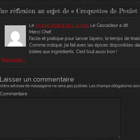
ne réflexion au sujet de «
Croquettes de Poulet 
Le
25 avril 2016 à 18 h 14 min
,
Le Cascadeur
a dit :
Merci Chef,
Facile et pratique pour lancer l’apéro, le temps de finali
Comme indiqué, j’ai fait avec les épices disponibles da
listées aux ingrédients. C’est tout aussi bon !
Répondre
↓
Laisser un commentaire
Votre adresse de messagerie ne sera pas publiée.
Les champs obligatoires son
Commentaire