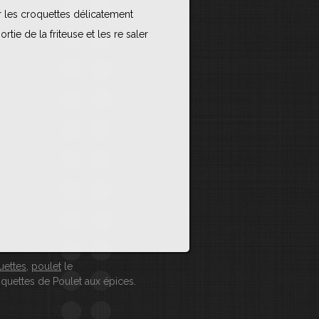
er les croquettes délicatement
rtie de la friteuse et les re saler
uettes
,
poulet
le
quettes de Poulet aux épices
.