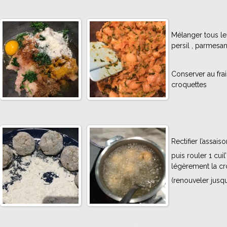
Mélanger tous les
persil , parmesa
Conserver au frai
croquettes
Rectifier l’assai
puis rouler 1 cuil
légèrement la cr
(renouveler jusq