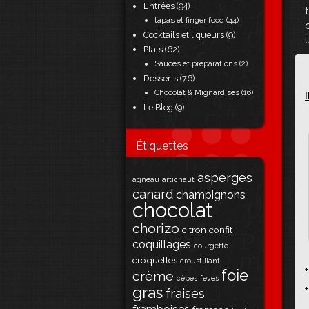
Entrées
(94)
tapas et finger food
(44)
Cocktails et liqueurs
(9)
Plats
(62)
Sauces et préparations
(2)
Desserts
(76)
Chocolat & Mignardises
(16)
Le Blog
(9)
Étiquettes
asperges
agneau
artichaut
canard
champignons
chocolat
chorizo
citron
confit
coquillages
courgette
croquettes
croustillant
foie
crème
cèpes
feves
gras
+
fraises