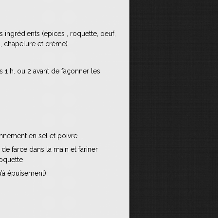
 ingrédients (épices , roquette, oeuf,
n, chapelure et crème)
s 1 h. ou 2 avant de façonner les
sonnement en sel et poivre ,
’ de farce dans la main et fariner
oquette
u’à épuisement)