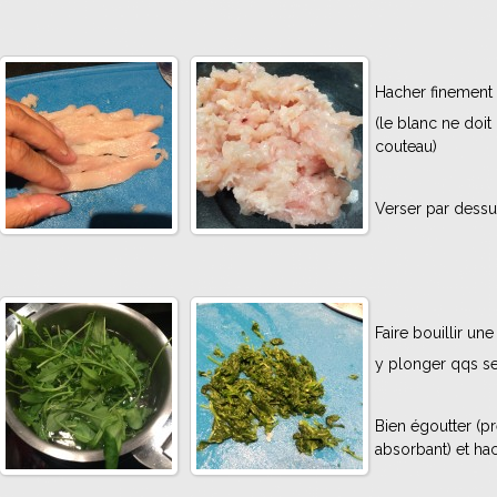
Hacher finement 
(le blanc ne doit
couteau)
Verser par dessus
Faire bouillir un
y plonger qqs se
Bien égoutter (p
absorbant) et ha