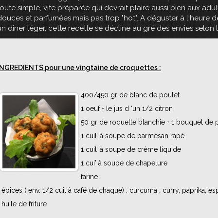
toute simple, vite préparée qui devrait plaire aussi bien aux adu
douces et parfumées mais pas trop "hot". A déguster à l'heure d
un dîner léger, cette recette se décline au gré des envies selon 
INGREDIENTS pour une vingtaine de croquettes :
400/450 gr de blanc de poulet
1 oeuf + le jus d ‘un 1/2 citron
50 gr de roquette blanchie + 1 bouquet de p
1 cuil’ à soupe de parmesan rapé
1 cuil’ à soupe de crème liquide
1 cui’ à soupe de chapelure
farine
+ épices ( env. 1/2 cuil à café de chaque) : curcuma , curry, paprika, e
 huile de friture