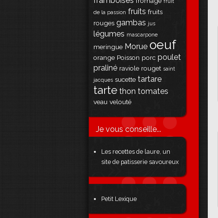
framboises
fromage
fruit
fruits
fruits
de la passion
gambas
rouges
jus
légumes
mascarpone
oeuf
Morue
meringue
poulet
orange
Poisson
porc
praliné
raviole
rouget
saint
tartare
sucette
jacques
tarte
thon
tomates
veau
velouté
Je vous conseille...
Les recettes de laure, un
site de patisserie savoureux
Petit Lexique