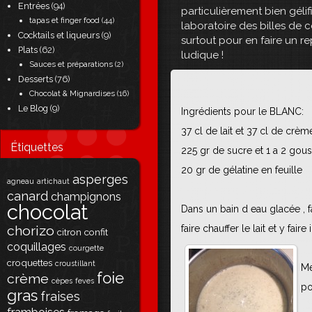
Entrées
(94)
particulièrement bien gélif
tapas et finger food
(44)
laboratoire des billes de c
Cocktails et liqueurs
(9)
surtout pour en faire un r
Plats
(62)
ludique !
Sauces et préparations
(2)
Desserts
(76)
Chocolat & Mignardises
(16)
Le Blog
(9)
Ingrédients pour le BLANC:
37 cl de lait et 37 cl de crèm
Étiquettes
225 gr de sucre et 1 a 2 gous
20 gr de gélatine en feuille
asperges
agneau
artichaut
canard
champignons
chocolat
Dans un bain d eau glacée , fa
chorizo
faire chauffer le lait et y faire
citron
confit
coquillages
courgette
croquettes
croustillant
Mé
foie
crème
cèpes
feves
po
gras
fraises