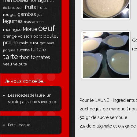
framboises
fromage
fruit
fruits
fruits
de la passion
gambas
rouges
jus
légumes
mascarpone
oeuf
Morue
meringue
poulet
orange
Poisson
porc
Co
praliné
raviole
rouget
saint
re
tartare
sucette
jacques
tarte
thon
tomates
veau
velouté
Je vous conseille...
Les recettes de laure, un
Pour le ‘JAUNE’ , ingrédients :
site de patisserie savoureux
20cl de jus de mangue ( non
50 gr de sucre semoule
Petit Lexique
2,5 de d alginate et 0,5 gr de 