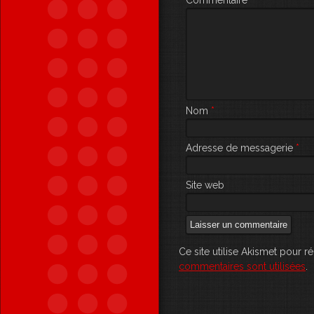
Commentaire
Nom
*
Adresse de messagerie
*
Site web
Ce site utilise Akismet pour r
commentaires sont utilisées
.