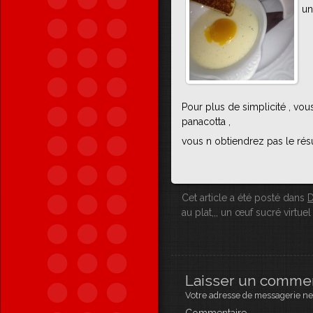
un
Pour plus de simplicité , v
panacotta ,
vous n obtiendrez pas le résu
Cet article a été posté dans
D
au plat,,, un œuf sucré virtuel 
Laisser un comme
Votre adresse de messagerie ne 