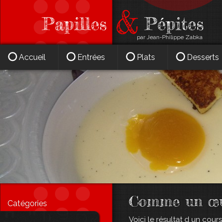
par Jean-Philippe Zabka
Accueil
Entrées
Plats
Desserts
Comme un œuf 
Catégories
Voici le résultat d un cours