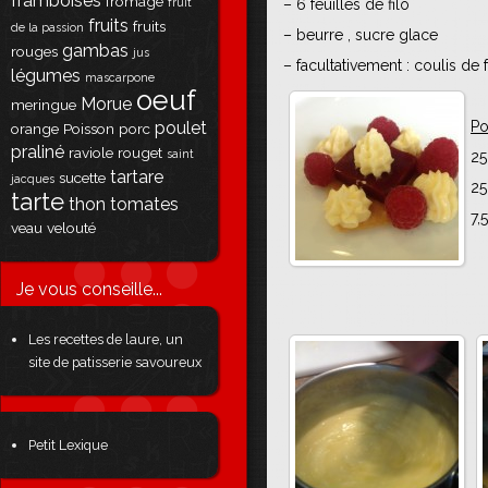
framboises
fromage
fruit
– 6 feuilles de filo
fruits
fruits
de la passion
– beurre , sucre glace
gambas
rouges
jus
– facultativement : coulis de
légumes
mascarpone
oeuf
Morue
meringue
poulet
Po
orange
Poisson
porc
praliné
raviole
rouget
saint
25
tartare
sucette
jacques
25
tarte
thon
tomates
7,
veau
velouté
Je vous conseille...
Les recettes de laure, un
site de patisserie savoureux
Petit Lexique