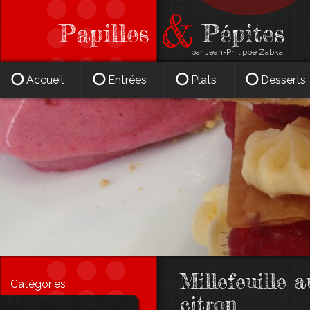
par Jean-Philippe Zabka
Accueil
Entrées
Plats
Desserts
Millefeuille 
Catégories
citron