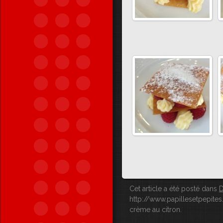
Cet article a été posté dans
D
http://www.papillesetpepites
crème au citron
.