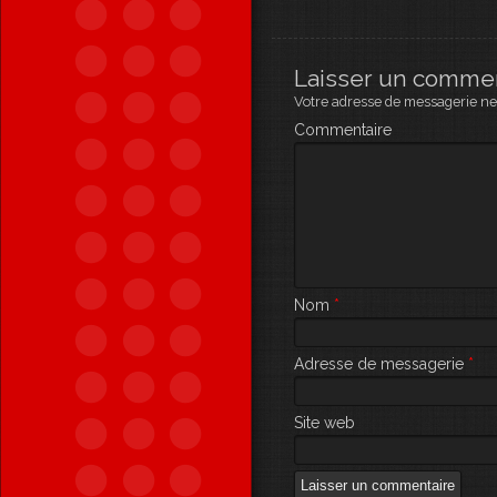
Laisser un comme
Votre adresse de messagerie ne 
Commentaire
Nom
*
Adresse de messagerie
*
Site web