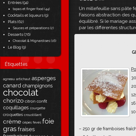
Entrées
(94)
Un millefeuille sans pâte fe
tapas et finger food
(44)
Faisons abstraction des qu
Cocktails et liqueurs
(9)
équilibré. Si le mariage as
Plats
(62)
par les différentes structu
Sauces et préparations
(2)
Desserts
(76)
Chocolat & Mignardises
(16)
Le Blog
(9)
G
Étiquettes
Po
asperges
30
agneau
artichaut
canard
champignons
20
chocolat
12
chorizo
citron
confit
16
coquillages
courgette
10
croquettes
croustillant
foie
crème
cèpes
feves
gras
fraises
– 250 gr de framboises fraîc