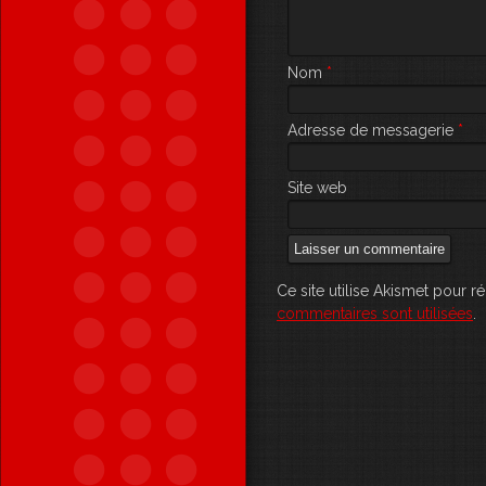
Nom
*
Adresse de messagerie
*
Site web
Ce site utilise Akismet pour r
commentaires sont utilisées
.