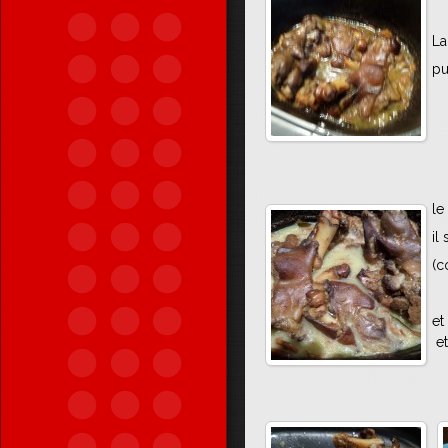
La
pu
le
il
(c
et
et