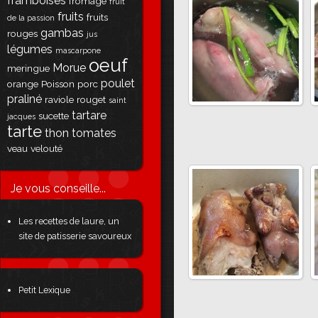
framboises
fromage
fruit
fruits
fruits
de la passion
gambas
rouges
jus
légumes
mascarpone
oeuf
Morue
meringue
poulet
orange
Poisson
porc
praliné
raviole
rouget
saint
tartare
sucette
jacques
tarte
thon
tomates
veau
velouté
Je vous conseille...
Les recettes de laure, un
site de patisserie savoureux
Petit Lexique