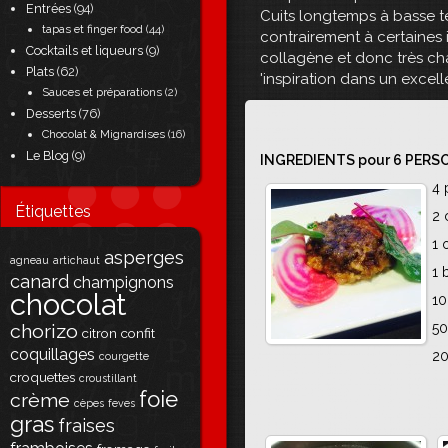
Entrées
(94)
Cuits longtemps à basse te
tapas et finger food
(44)
contrairement à certaines 
Cocktails et liqueurs
(9)
collagène et donc très cha
Plats
(62)
'inspiration dans un excell
Sauces et préparations
(2)
Desserts
(76)
Chocolat & Mignardises
(16)
Le Blog
(9)
INGREDIENTS pour 6 PERS
4 
Étiquettes
2 
1 
asperges
agneau
artichaut
1 
canard
champignons
chocolat
10
chorizo
50
citron
confit
coquillages
20
courgette
croquettes
croustillant
foie
crème
cèpes
feves
gras
fraises