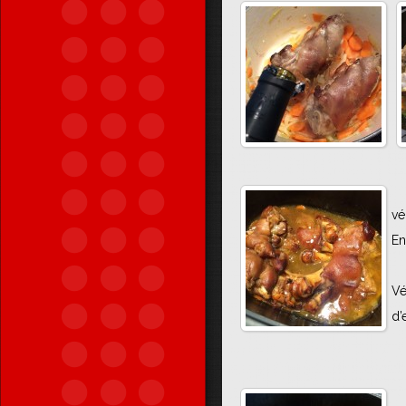
vé
En
Vé
d’