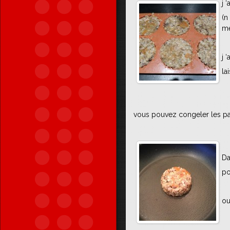
j 
(n
me
j 
la
vous pouvez congeler les pav
Da
po
ou