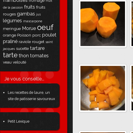
framboises
fromage
fruit
fruits
fruits
de la passion
gambas
rouges
jus
légumes
mascarpone
oeuf
Morue
meringue
poulet
orange
Poisson
porc
praliné
raviole
rouget
saint
tartare
sucette
jacques
tarte
thon
tomates
veau
velouté
Je vous conseille...
Les recettes de laure, un
site de patisserie savoureux
Petit Lexique