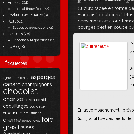
Entrées
(94)
Cucurbitacée en forme de g
tapas et finger food
(44)
Francais " doubeurre". Plus
Cocktails et liqueurs
(9)
conserve assez longtemps, 
Plats
(62)
courges c'est en soupe ou p
Sauces et préparations
(2)
Desserts
(76)
Chocolat & Mignardises
(16)
IN
Le Blog
(9)
(s
1 
Étiquettes
15
asperges
30
agneau
artichaut
canard
champignons
cu
chocolat
chorizo
citron
confit
coquillages
courgette
En accompagnement , prévoir
croquettes
croustillant
foie
(ici , j ‘ai utilisé des pieds d
crème
cèpes
feves
gras
fraises