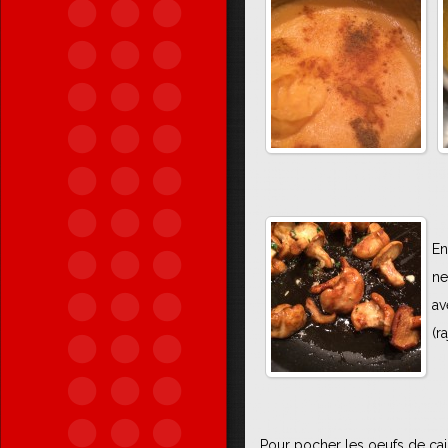
En
ne
av
(r
Pour pocher les oeufs de cail