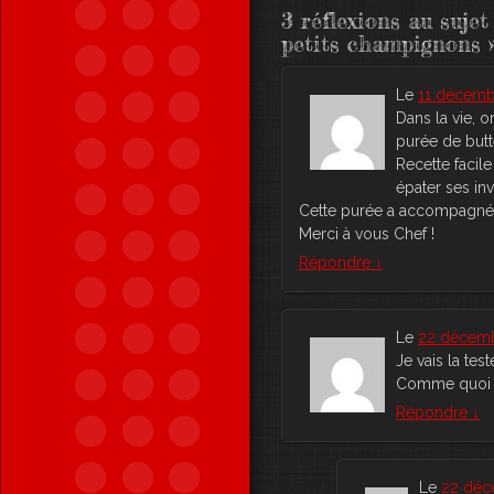
3 réflexions au suje
petits champignons
Le
11 décembr
Dans la vie, 
purée de butte
Recette facil
épater ses in
Cette purée a accompagné le
Merci à vous Chef !
Répondre
↓
Le
22 décemb
Je vais la teste
Comme quoi me
Répondre
↓
Le
22 déc