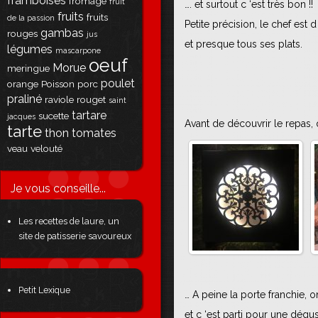
framboises
fromage
fruit
…. et surtout c ‘est très bon !!
fruits
fruits
de la passion
Petite précision, le chef est 
gambas
rouges
jus
et presque tous ses plats.
légumes
mascarpone
oeuf
Morue
meringue
poulet
orange
Poisson
porc
praliné
raviole
rouget
saint
tartare
sucette
jacques
Avant de découvrir le repas
tarte
thon
tomates
veau
velouté
Je vous conseille...
Les recettes de laure, un
site de patisserie savoureux
Petit Lexique
… A peine la porte franchie, 
et c ‘est parti pour une dégu