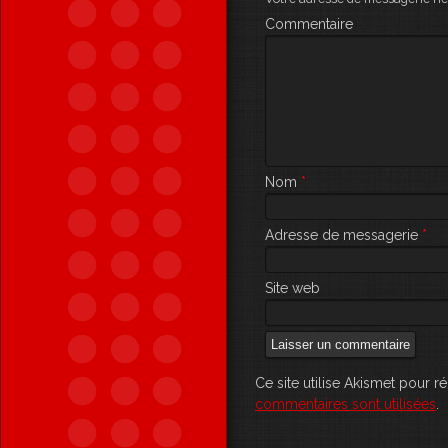
Commentaire
Nom
*
Adresse de messagerie
*
Site web
Ce site utilise Akismet pour r
commentaires sont utilisées
.