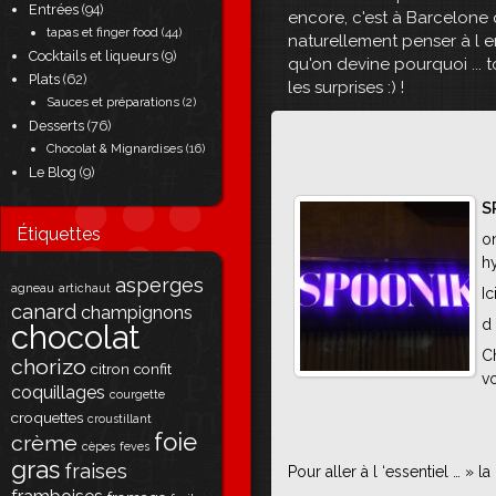
Entrées
(94)
encore, c'est à Barcelone 
tapas et finger food
(44)
naturellement penser à l en
Cocktails et liqueurs
(9)
qu'on devine pourquoi ... t
Plats
(62)
les surprises :) !
Sauces et préparations
(2)
Desserts
(76)
Chocolat & Mignardises
(16)
Le Blog
(9)
S
Étiquettes
o
hy
asperges
agneau
artichaut
Ic
canard
champignons
d 
chocolat
Ch
chorizo
citron
confit
vo
coquillages
courgette
croquettes
croustillant
foie
crème
cèpes
feves
gras
fraises
Pour aller à l ‘essentiel … » la