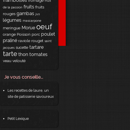
framboises
fromage
fruit
fruits
fruits
de la passion
gambas
rouges
jus
légumes
mascarpone
oeuf
Morue
meringue
poulet
orange
Poisson
porc
praliné
raviole
rouget
saint
tartare
sucette
jacques
tarte
thon
tomates
veau
velouté
Je vous conseille...
Les recettes de laure, un
site de patisserie savoureux
Petit Lexique