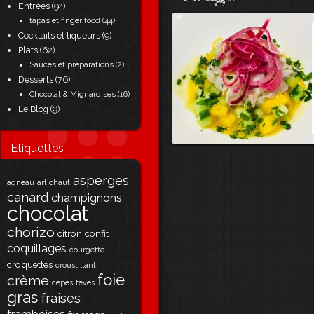
Entrées
(94)
tapas et finger food
(44)
Cocktails et liqueurs
(9)
Plats
(62)
Sauces et préparations
(2)
Desserts
(76)
Chocolat & Mignardises
(16)
Le Blog
(9)
Étiquettes
asperges
agneau
artichaut
canard
champignons
chocolat
chorizo
citron
confit
coquillages
courgette
croquettes
croustillant
foie
crème
cèpes
feves
gras
fraises