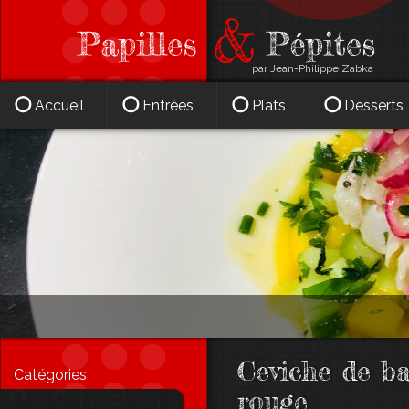
par Jean-Philippe Zabka
Accueil
Entrées
Plats
Desserts
Ceviche de b
Catégories
rouge