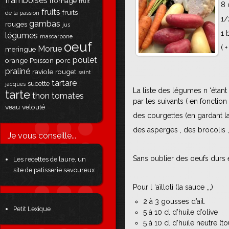
framboises
fromage
fruit
8 
fruits
fruits
de la passion
1/
gambas
rouges
jus
1 
légumes
mascarpone
oeuf
( 
Morue
meringue
poulet
orange
Poisson
porc
praliné
raviole
rouget
saint
tartare
sucette
jacques
La liste des légumes n ‘étan
tarte
thon
tomates
par les suivants ( en fonction
veau
velouté
des courgettes (en gardant la
des asperges , des brocolis 
Je vous conseille...
Sans oublier des oeufs durs e
Les recettes de laure, un
site de patisserie savoureux
Pour l ‘aïlloli (la sauce ,,,)
2 à 3 gousses d’ail.
Petit Lexique
5 à 10 cl d’huile d’olive
5 à 10 cl d’huile neutre (t