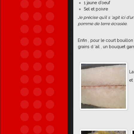
1 jaune d’oeuf
Sel et poivre
Je précise qu’il s ‘agit ici d’
pomme de terre écrasée.
Enfin , pour le court bouillon 
grains d ‘ail , un bouquet gar
La
et