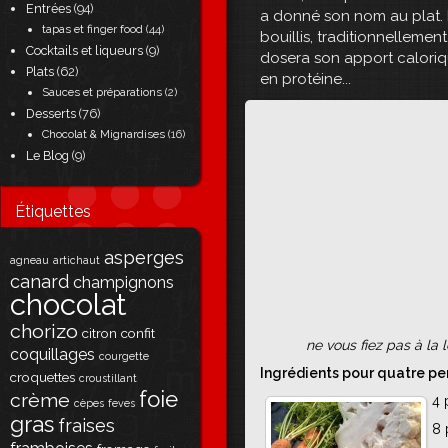
Entrées
(94)
a donné son nom au plat. 
tapas et finger food
(44)
bouillis, traditionnellement
Cocktails et liqueurs
(9)
dosera son apport caloriqu
Plats
(62)
en protéine...
Sauces et préparations
(2)
Desserts
(76)
Chocolat & Mignardises
(16)
Le Blog
(9)
Étiquettes
asperges
agneau
artichaut
canard
champignons
chocolat
chorizo
citron
confit
ne vous fiez pas à la 
coquillages
courgette
Ingrédients pour quatre pe
croquettes
croustillant
foie
crème
4 
cèpes
feves
gras
fraises
8 