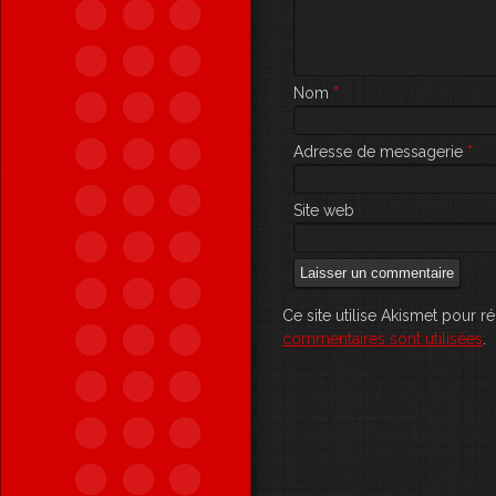
Nom
*
Adresse de messagerie
*
Site web
Ce site utilise Akismet pour r
commentaires sont utilisées
.