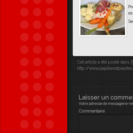
Pr
es
Se
Cet article a été posté dans
P
http://www.papillesetpepites.f
Laisser un comme
Votre adresse de messagerie ne 
Commentaire