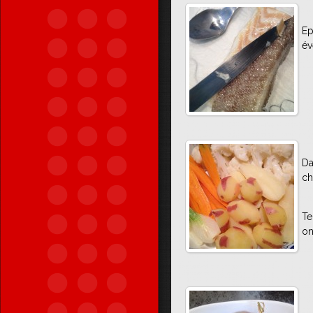
Ep
év
Da
ch
Te
on