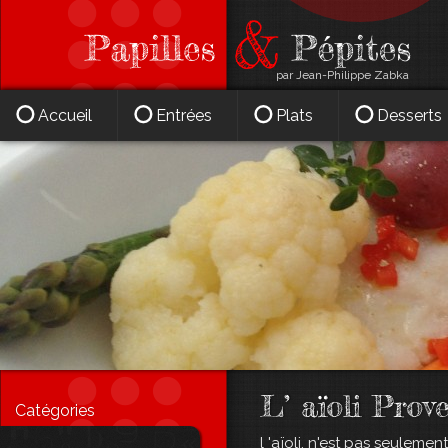
par Jean-Philippe Zabka
Accueil
Entrées
Plats
Desserts
L’ aïoli Prove
Catégories
l 'aïoli, n'est pas seuleme